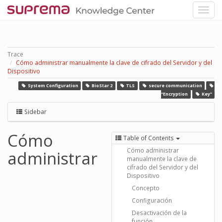
Trace
Cómo administrar manualmente la clave de cifrado del Servidor y del
Dispositivo
System Configuration
BioStar 2
TLS
secure communication
“Encryption
Key”
Sidebar
Cómo
Table of Contents
Cómo administrar
administrar
manualmente la clave de
cifrado del Servidor y del
Dispositivo
Concepto
Configuración
Desactivación de la
función