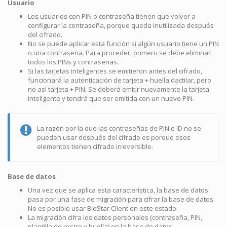
Usuario
Los usuarios con PIN o contraseña tienen que volver a
configurar la contraseña, porque queda inutilizada después
del cifrado.
No se puede aplicar esta función si algún usuario tiene un PIN
o una contraseña. Para proceder, primero se debe eliminar
todos los PINs y contraseñas.
Si las tarjetas inteligentes se emitieron antes del cifrado,
funcionará la autenticación de tarjeta + huella dactilar, pero
no así tarjeta + PIN. Se deberá emitir nuevamente la tarjeta
inteligente y tendrá que ser emitida con un nuevo PIN.
La razón por la que las contraseñas de PIN e ID no se
pueden usar después del cifrado es porque esos
elementos tienen cifrado irreversible.
Base de datos
Una vez que se aplica esta característica, la base de datos
pasa por una fase de migración para cifrar la base de datos.
No es posible usar BioStar Client en este estado.
La migración cifra los datos personales (contraseña, PIN,
plantilla de rostro y huella) en la base de datos.