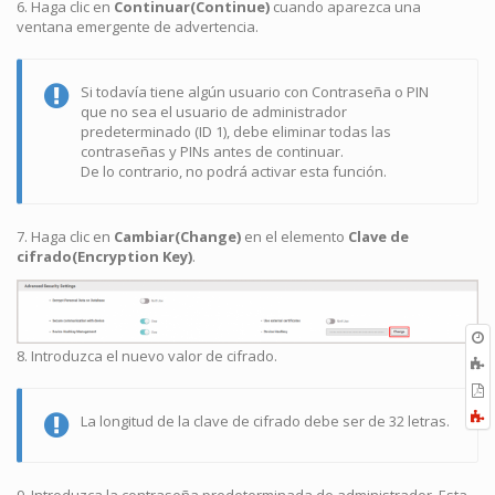
6. Haga clic en
Continuar(Continue)
cuando aparezca una
ventana emergente de advertencia.
Si todavía tiene algún usuario con Contraseña o PIN
que no sea el usuario de administrador
predeterminado (ID 1), debe eliminar todas las
contraseñas y PINs antes de continuar.
De lo contrario, no podrá activar esta función.
7. Haga clic en
Cambiar(Change)
en el elemento
Clave de
cifrado(Encryption Key)
.
O
r
8. Introduzca el nuevo valor de cifrado.
A
a
E
l
a
F
La longitud de la clave de cifrado debe ser de 32 letras.
P
a