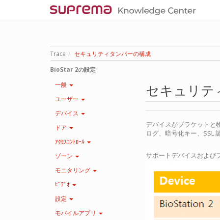
Trace
セキュリティタンパーの構成
BioStar 2の設定
一般
セキュリテ
ユーザー
デバイス
デバイスがブラケットと
ドア
ログ、暗号化キー、SSL
ｱｸｾｽｺﾝﾄﾛｰﾙ
サポートデバイスおよび
ゾーン
モニタリング
ﾋﾞﾃﾞｵ
設定
モバイルアプリ