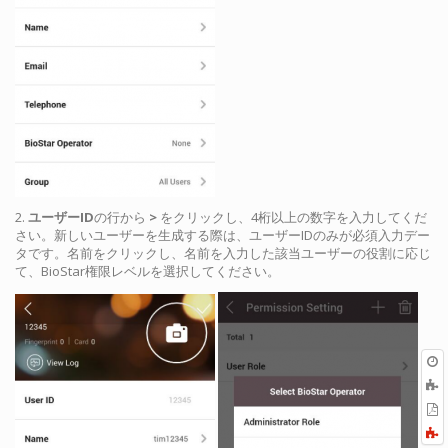
2.
ユーザーID
の行から
>
をクリックし、4桁以上の数字を入力してくだ
さい。新しいユーザーを生成する際は、ユーザーIDのみが必須入力デー
タです。名前をクリックし、名前を入力した該当ユーザーの役割に応じ
て、BioStar権限レベルを選択してください。
O
r
P