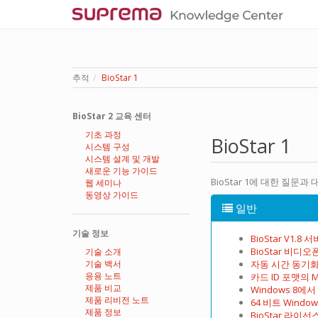
추적
BioStar 1
BioStar 2 교육 센터
기초 과정
BioStar 1
시스템 구성
시스템 설계 및 개발
새로운 기능 가이드
BioStar 1에 대한 질문과
웹 세미나
동영상 가이드
일반
기술 정보
BioStar V1.8 
BioStar 비디
기술 소개
기술 백서
자동 시간 동기
응용 노트
카드 ID 포맷의 M
제품 비교
Windows 8에서 
제품 리비전 노트
64 비트 Wind
제품 정보
BioStar 라이