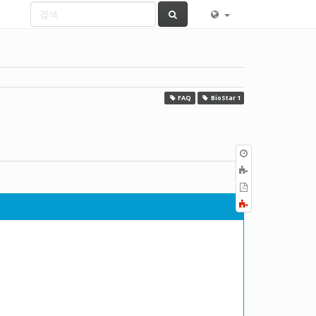
FAQ
BioStar 1
이
전
책
판
에
PDF
추
로
Fold/unfold
가
내
all
보
내
기