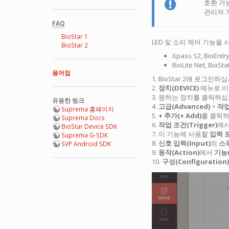
호환 가
관리자 
FAQ
BioStar 1
LED 및 소리 제어 기능을
BioStar 2
Xpass S2, BioEntry
BioLite Net, BioSta
용어집
1. BioStar 2에 로그인하
2.
장치(DEVICE)
메뉴로 이
3. 원하는 장치를 클릭하십
유용한 링크
4.
고급(Advanced)
>
작업
Suprema 홈페이지
5.
+ 추가(+ Add)
를 클릭하
Suprema Docs
6.
작업 조건(Trigger)
에
BioStar Device SDK
7. 이 기능에 사용할
입력 포
Suprema G-SDK
8.
신호 입력(Input)
의
스위
SVP Android SDK
9.
동작(Action)
에서
기능(
10.
구성(Configuration)