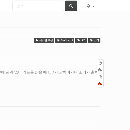
시스템 구성
BioStar 2
LED
소리
이
전
책
에 관계 없이 카드를 읽을 때 LED가 깜박이거나 소리가 출력
판
에
PDF
추
로
Fold/unfold
가
내
all
보
내
기