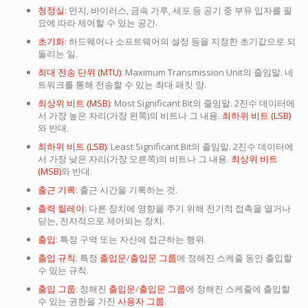
청정실
: 먼지, 바이러스, 금속 가루, 세포 등 공기 중 부유 입자를 필
요에 따라 제어할 수 있는 공간.
초기화
: 하드웨어나 소프트웨어의 설정 등을 지정한 초기값으로 되
돌리는 일.
최대 전송 단위 (MTU)
: Maximum Transmission Unit의 줄임말. 네
트워크를 통해 전송할 수 있는 최대 패킷 양.
최상위 비트 (MSB)
: Most Significant Bit의 줄임말. 2진수 데이터에
서 가장 높은 자리(가장 왼쪽)의 비트나 그 내용.
최하위 비트 (LSB)
와 반대.
최하위 비트 (LSB)
: Least Significant Bit의 줄임말. 2진수 데이터에
서 가장 낮은 자리(가장 오른쪽)의 비트나 그 내용.
최상위 비트
(MSB)
와 반대.
출근 기록
: 출근 시간을 기록하는 것.
출력 릴레이
: 다른 장치에 영향을 주기 위해 전기적 접촉을 열거나
닫는, 전자적으로 제어되는 장치.
출입
: 특정 구역 또는 자산에 접근하는 행위.
출입 규칙
: 특정
출입문
/
출입문 그룹
에 정해진 스케줄 동안 출입할
수 있는 규칙.
출입 그룹
: 정해진
출입문
/
출입문 그룹
에 정해진 스케줄에 출입할
수 있는 권한을 가진
사용자 그룹
.