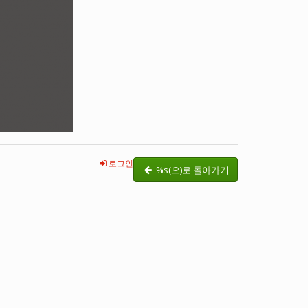
로그인
%s(으)로 돌아가기