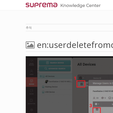
추적
en:userdeletefrom