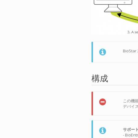
BioS
構成
この機
デバイ
サポー
- BioEn