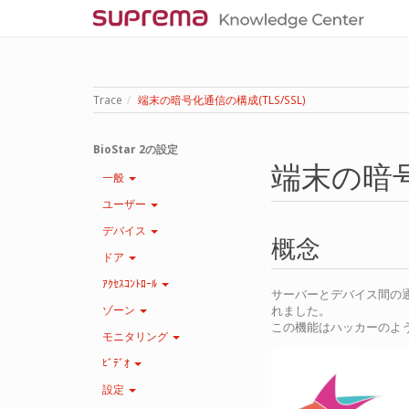
Trace
端末の暗号化通信の構成(TLS/SSL)
BioStar 2の設定
端末の暗号
一般
ユーザー
デバイス
概念
ドア
ｱｸｾｽｺﾝﾄﾛｰﾙ
サーバーとデバイス間の通信を行うた
ゾーン
れました。
この機能はハッカーのよ
モニタリング
ﾋﾞﾃﾞｵ
設定