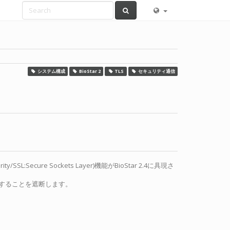
システム構成
BioStar 2
TLS
セキュリティ通信
Secure Sockets Layer)機能がBioStar 2.4に具現さ
することを遮断します。