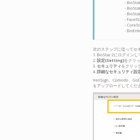
- BioSt
- BioSt
- BioSt
- FaceS
- CoreS
- BioEn
次のステップに従ってセ
1. BioStar 2にログイ
2.
設定(Setting)
をクリ
3.
セキュリティ
をクリッ
4.
詳細なセキュリティ設
VeriSign、Comod
をアップロードしてくだ