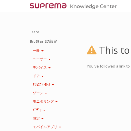
Trace
BioStar 2の設定
This to
一般
ユーザー
You've followed a link to 
デバイス
ドア
ｱｸｾｽｺﾝﾄﾛｰﾙ
ゾーン
モニタリング
ﾋﾞﾃﾞｵ
設定
モバイルアプリ