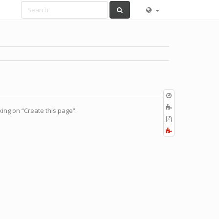
Old
revisions
ブ
cking on “Create this page”.
ッ
PDF
ク
の
全
に
出
て
追
力
展
加
開
す
る
／
折
り
畳
む