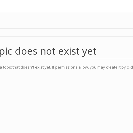
pic does not exist yet
a topic that doesn't exist yet. If permissions allow, you may create it by cli