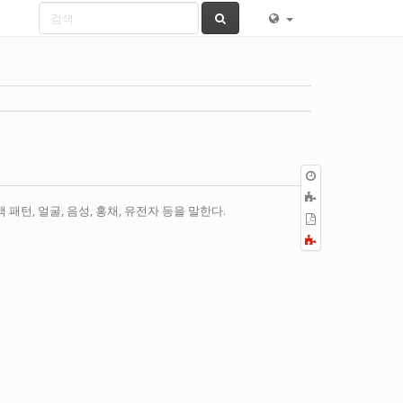
이
전
책
판
패턴, 얼굴, 음성, 홍채, 유전자 등을 말한다.
에
PDF
추
로
Fold/unfold
가
내
all
보
내
기