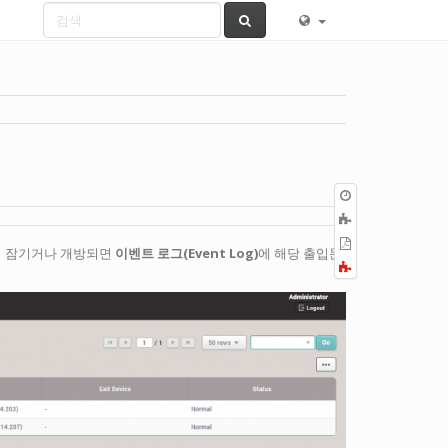
이
전
책
판
에
PDF
이 잠기거나 개방되면
이벤트 로그(Event Log)
에 해당 출입문
추
로
Fold/unfold
가
내
all
보
내
기