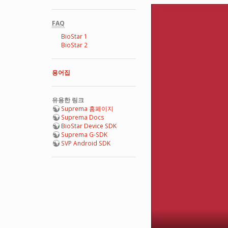
FAQ
BioStar 1
BioStar 2
용어집
유용한 링크
Suprema 홈페이지
Suprema Docs
BioStar Device SDK
Suprema G-SDK
SVP Android SDK