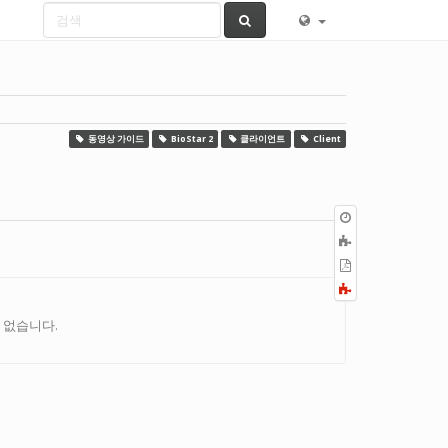
동영상 가이드
BioStar 2
클라이언트
Client
이
전
책
판
에
PDF
추
로
Fold/unfold
가
내
all
보
 수 없습니다.
내
기