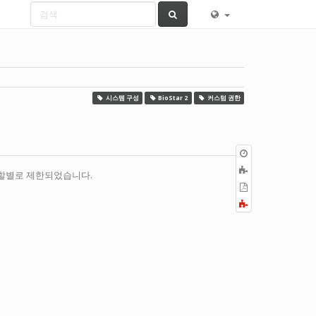
시스템 구성
BioStar 2
커스텀 권한
이
전
책
 역할별로 제한되었습니다.
판
에
PDF
추
로
Fold/unfold
가
내
all
보
내
기