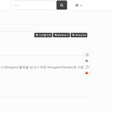
시스템 구성
BioStar 2
XPass D2
이
전
책
판
에
PDF
egand 출력을 보내기 위한 Wiegand Reader로 사용합
추
로
Fold/unfold
가
내
all
보
내
기