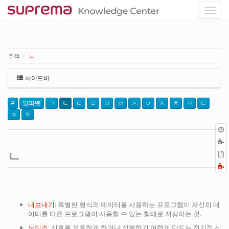
추적
ㄴ
사이드바
#
알파벳
ㄱ
ㄴ
ㄷ
ㄹ
ㅁ
ㅂ
ㅅ
ㅇ
ㅈ
ㅊ
ㅋ
ㅌ
ㅍ
ㅎ
ㄴ
P
F
a
내보내기
: 특별한 형식의 데이터를 사용하는 프로그램이 자신의 데
이터를 다른 프로그램이 사용할 수 있는 형태로 저장하는 것.
노이즈
: 신호를 모호하게 하거나 식별하기 어렵게 만드는 전기적 신