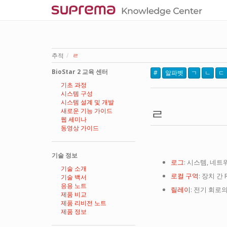
추적
ㄹ
BioStar 2 교육 센터
#
알파벳
ㄱ
ㄴ
ㄷ
기초 과정
시스템 구성
시스템 설계 및 개발
ㄹ
새로운 기능 가이드
웹 세미나
동영상 가이드
기술 정보
로그
: 시스템, 네
기술 소개
로컬 구역
: 장치 
기술 백서
응용 노트
릴레이
: 전기 회로
제품 비교
제품 리비전 노트
제품 정보