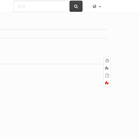
이
전
책
판
에
PDF
추
로
Fold/unfold
가
내
all
보
내
기