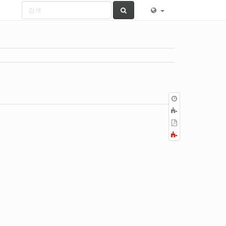
이
전
책
판
에
PDF
추
로
Fold/unfold
가
내
all
보
내
기