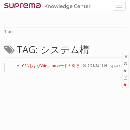
Trace
TAG: システム構
p
O
CSNおよびWiegandカードの発行
2019/08/22 16:05
sypark1
r
A
t
E
b
t
F
P
a