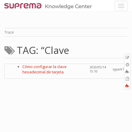
Trace
TAG: “Clave
p
O
Cómo configurar la clave
2020/05/14
r
sypark1
A
hexadecimal de tarjeta
15:10
t
E
b
t
F
P
a