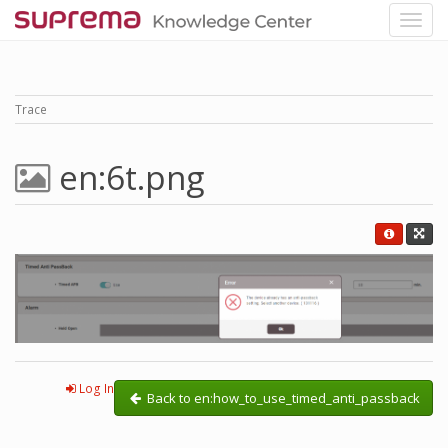
Trace
en:6t.png
Log In
Back to en:how_to_use_timed_anti_passback