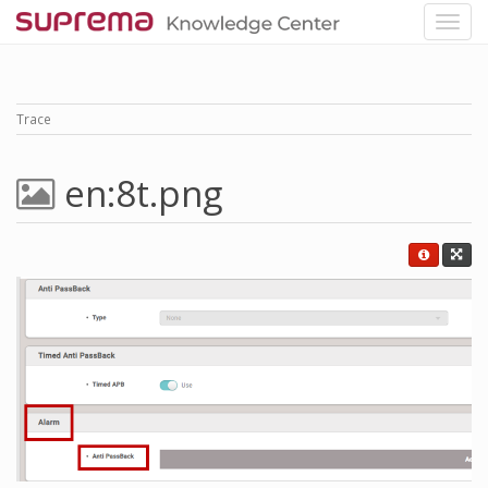
Trace
en:8t.png