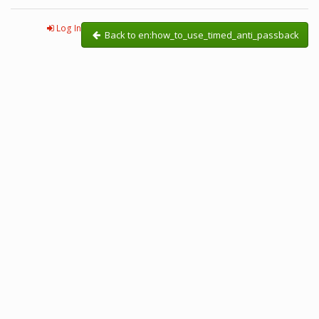
Log In
Back to en:how_to_use_timed_anti_passback