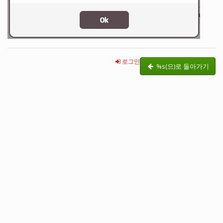
로그인
%s(으)로 돌아가기