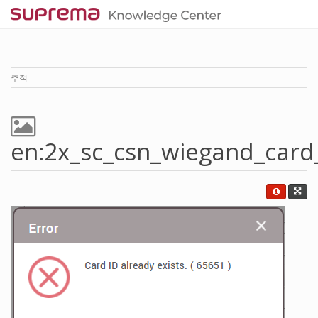
추적
en:2x_sc_csn_wiegand_card