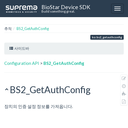
BioStar Device SDK
Build something great.
추적
BS2_GetAuthConfig
ko:bs2_getauthconfig
사이드바
Configuration API
>
BS2_GetAuthConfig
BS2_GetAuthConfig
장치의 인증 설정 정보를 가져옵니다.