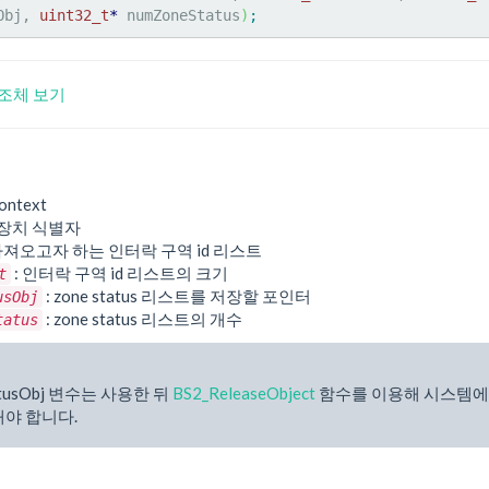
Obj, 
uint32_t
*
 numZoneStatus
)
;
 구조체 보기
ontext
 장치 식별자
가져오고자 하는 인터락 구역 id 리스트
: 인터락 구역 id 리스트의 크기
t
: zone status 리스트를 저장할 포인터
usObj
: zone status 리스트의 개수
tatus
atusObj 변수는 사용한 뒤
BS2_ReleaseObject
함수를 이용해 시스템에
해야 합니다.