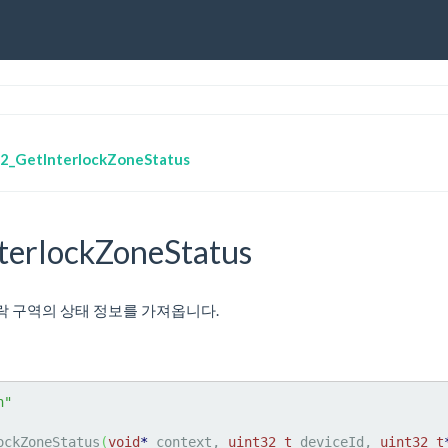
2_GetInterlockZoneStatus
terlockZoneStatus
 인터락 구역의 상태 정보를 가져옵니다.
h"
ockZoneStatus
(
void
*
 context, 
uint32_t
 deviceId, 
uint32_t