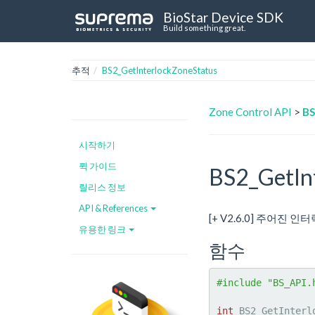
BioStar Device SDK
Build something great.
추적
BS2_GetInterlockZoneStatus
Zone Control API
>
BS
시작하기
퀵 가이드
BS2_GetIn
릴리스 정보
API & References
[+ V2.6.0] 주어진
유용한 링크
함수
#include "BS_API.
int
 BS2_GetInterl