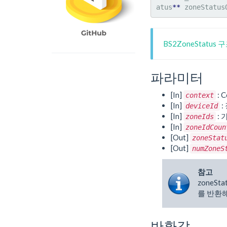
atus
**
 zoneStatus
BS2ZoneStatus
파라미터
[In]
: C
context
[In]
:
deviceId
[In]
: 
zoneIds
[In]
zoneIdCoun
[Out]
zoneStat
[Out]
numZoneS
참고
zoneSt
를 반환
반환값