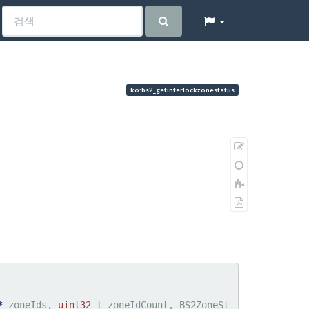
ko:bs2_getinterlockzonestatus
원
본
이
보
전
책
기
판
에
PDF
추
로
가
내
보
내
기
*
 zoneIds, 
uint32_t
 zoneIdCount, BS2ZoneSt