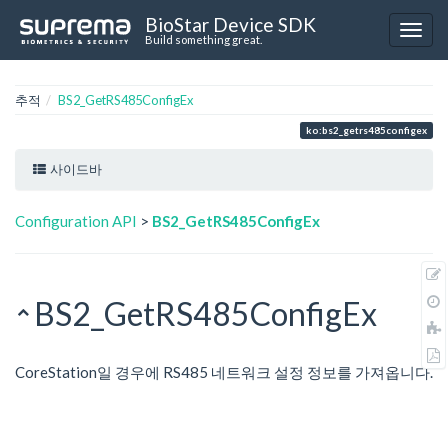
BioStar Device SDK
Build something great.
추적
BS2_GetRS485ConfigEx
ko:bs2_getrs485configex
사이드바
Configuration API
>
BS2_GetRS485ConfigEx
BS2_GetRS485ConfigEx
CoreStation일 경우에 RS485 네트워크 설정 정보를 가져옵니다.