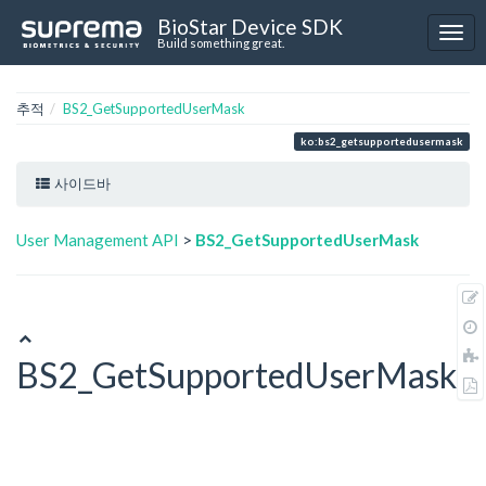
BioStar Device SDK
Build something great.
추적
BS2_GetSupportedUserMask
ko:bs2_getsupportedusermask
사이드바
User Management API
>
BS2_GetSupportedUserMask
BS2_GetSupportedUserMask