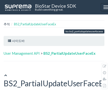
BioStar Device SDK
Build something great.
추적
BS2_PartialUpdateUserFaceEx
ko:bs2_partialupdateuserfaceex
사이드바
User Management API
>
BS2_PartialUpdateUserFaceEx
BS2_PartialUpdateUserFaceEx