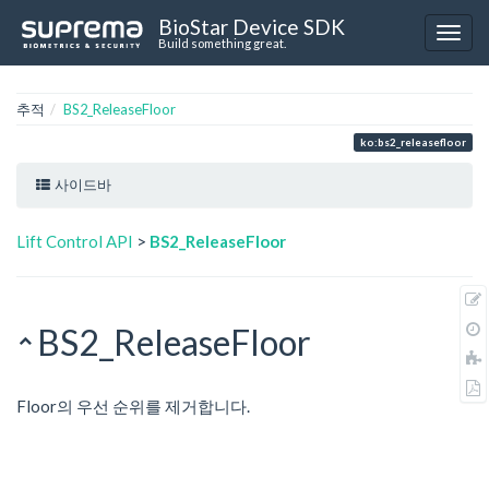
BioStar Device SDK
Build something great.
추적
BS2_ReleaseFloor
ko:bs2_releasefloor
사이드바
Lift Control API
>
BS2_ReleaseFloor
BS2_ReleaseFloor
Floor의 우선 순위를 제거합니다.