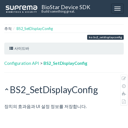
BioStar Device SDK
Build something great.
추적
BS2_SetDisplayConfig
ko:bs2_setdisplayconfig
사이드바
Configuration API
>
BS2_SetDisplayConfig
BS2_SetDisplayConfig
장치의 효과음과 UI 설정 정보를 저장합니다.