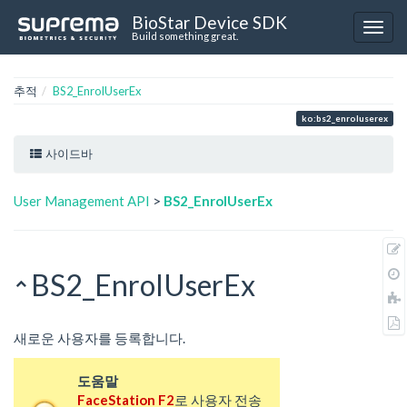
BioStar Device SDK
Build something great.
추적
BS2_EnrolUserEx
ko:bs2_enroluserex
사이드바
User Management API
>
BS2_EnrolUserEx
BS2_EnrolUserEx
새로운 사용자를 등록합니다.
도움말
FaceStation F2
로 사용자 전송