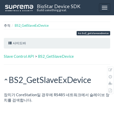
BioStar Device SDK
Build something great.
추적
BS2_GetSlaveExDevice
ko:bs2_getslaveexdevice
사이드바
Slave Control API
>
BS2_GetSlaveDevice
BS2_GetSlaveExDevice
장치가 CoreStation일 경우에 RS485 네트워크에서 슬레이브 장
치를 검색합니다.