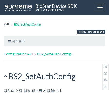
BioStar Device SDK
Build something great.
추적
BS2_SetAuthConfig
ko:bs2_setauthconfig
사이드바
Configuration API
>
BS2_SetAuthConfig
BS2_SetAuthConfig
장치의 인증 설정 정보를 저장합니다.