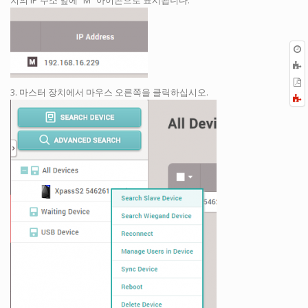
P
3. 마스터 장치에서 마우스 오른쪽을 클릭하십시오.
F
a