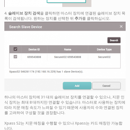
4.
슬레이브 장치 검색
을 클릭하면 마스터 장치에 연결된 슬레이브 장치 목
록이 검색됩니다. 원하는 장치를 선택한 뒤
추가
를 클릭하십시오.
하나의 마스터 장치에 31 대의 슬레이브 장치를 연결할 수 있으나, 지문 인
식 장치는 최대 8 대까지만 연결할 수 있습니다. 마스터로 사용하는 장치에
따라 지문 매칭 속도가 느려질 수 있기 때문에 사용자의 수와 연결된 장치
를 고려하여 구성할 것을 권장합니다.
Xpass S2는 지문 매칭을 수행할 수 있으나 Xpass는 카드 매칭만 가능합
니다.