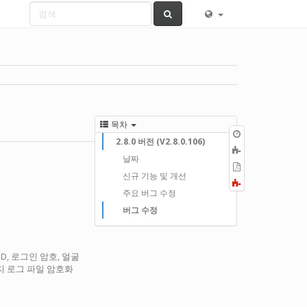
목차
이
2.8.0 버전 (V2.8.0.106)
전
책
판
날짜
에
PDF
추
신규 기능 및 개선
로
Fold/unfold
가
내
주요 버그 수정
all
보
버그 수정
내
기
ID, 로그인 암호, 얼굴
미지 로그 파일 암호화