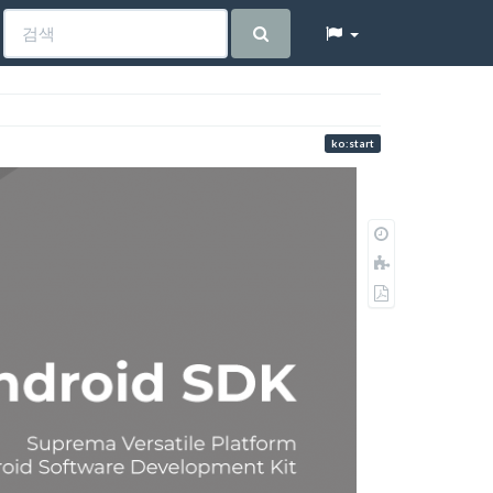
ko:start
이
전
책
판
에
PDF
추
로
가
내
보
내
기