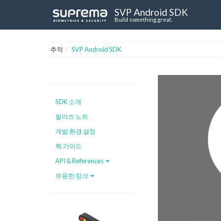
SVP Android SDK
Build something great.
추적
SVP Android SDK
SDK 소개
릴리즈 노트
개발 환경 설정
퀵 가이드
API & References
유용한 링크