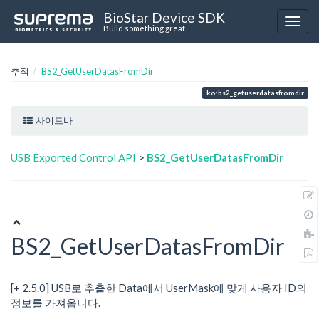
BioStar Device SDK
Build something great.
추적
BS2_GetUserDatasFromDir
ko:bs2_getuserdatasfromdir
사이드바
USB Exported Control API
>
BS2_GetUserDatasFromDir
BS2_GetUserDatasFromDir
[+ 2.5.0] USB로 추출한 Data에서 UserMask에 맞게 사용자 ID의
정보를 가져옵니다.