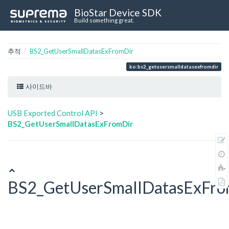
BioStar Device SDK
Build something great.
추적
BS2_GetUserSmallDatasExFromDir
ko:bs2_getusersmalldatasexfromdir
사이드바
USB Exported Control API
>
BS2_GetUserSmallDatasExFromDir
BS2_GetUserSmallDatasExFro