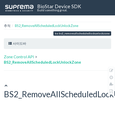
BioStar Device SDK
Build something great.
추적
BS2_RemoveAllScheduledLockUnlockZone
ko:bs2_removeallscheduledlockunlockzone
사이드바
Zone Control API
>
BS2_RemoveAllScheduledLockUnlockZone
BS2_RemoveAllScheduledLock