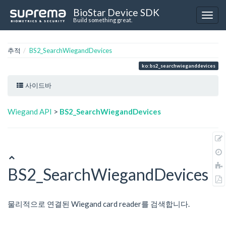
BioStar Device SDK
Build something great.
추적
BS2_SearchWiegandDevices
ko:bs2_searchwieganddevices
사이드바
Wiegand API
>
BS2_SearchWiegandDevices
BS2_SearchWiegandDevices
물리적으로 연결된 Wiegand card reader를 검색합니다.