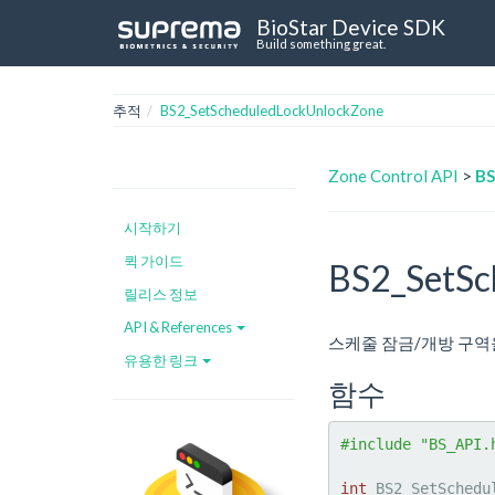
BioStar Device SDK
Build something great.
추적
BS2_SetScheduledLockUnlockZone
Zone Control API
>
BS
시작하기
퀵 가이드
BS2_SetSc
릴리스 정보
API & References
스케줄 잠금/개방 구역
유용한 링크
함수
#include "BS_API.
int
 BS2_SetSchedu