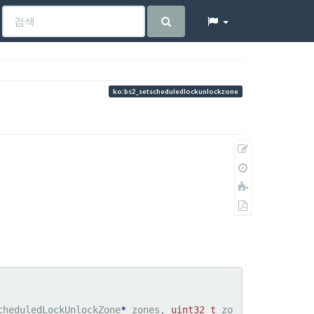
ko:bs2_setscheduledlockunlockzone
원
본
이
보
전
책
기
판
에
PDF
추
로
가
내
보
내
기
cheduledLockUnlockZone
*
 zones, 
uint32_t
 zo