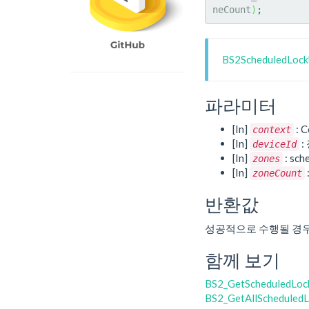
neCount
)
;
BS2ScheduledLo
파라미터
[In]
: C
context
[In]
:
deviceId
[In]
: sch
zones
[In]
zoneCount
반환값
성공적으로 수행될 경
함께 보기
BS2_GetScheduledLoc
BS2_GetAllScheduled