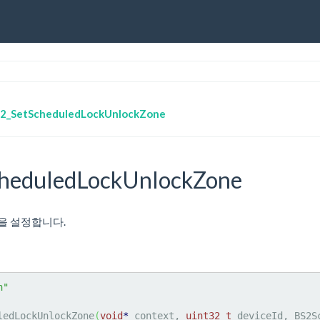
2_SetScheduledLockUnlockZone
heduledLockUnlockZone
을 설정합니다.
h"
ledLockUnlockZone
(
void
*
 context, 
uint32_t
 deviceId, BS2S