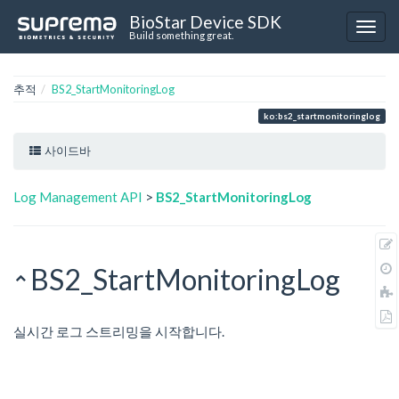
BioStar Device SDK
Build something great.
추적
BS2_StartMonitoringLog
ko:bs2_startmonitoringlog
사이드바
Log Management API
>
BS2_StartMonitoringLog
BS2_StartMonitoringLog
실시간 로그 스트리밍을 시작합니다.