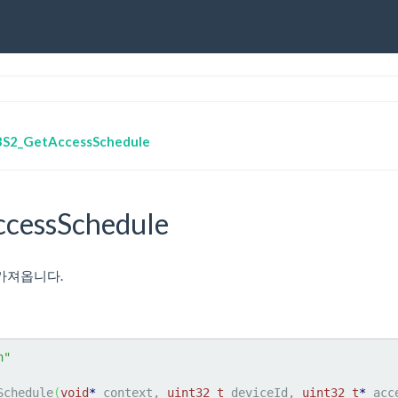
BS2_GetAccessSchedule
cessSchedule
가져옵니다.
h"
Schedule
(
void
*
 context, 
uint32_t
 deviceId, 
uint32_t
*
 acc