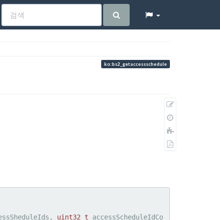
ko:bs2_getaccessschedule
원
본
이
보
전
책
기
판
에
PDF
추
로
가
내
보
내
기
essSheduleIds, 
uint32_t
 accessScheduleIdCo