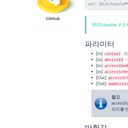
unt, BS2Schedule
*
BS2Schedule 구
파라미터
[In]
: C
context
[In]
:
deviceId
[In]
accessShed
[In]
accessSche
[Out]
accessSc
[Out]
numAcces
참고
access
모리를 
반환값