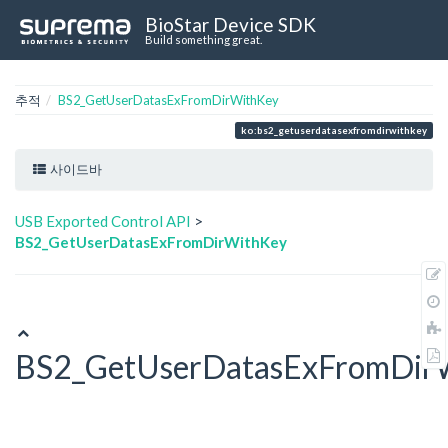
BioStar Device SDK
Build something great.
추적
BS2_GetUserDatasExFromDirWithKey
ko:bs2_getuserdatasexfromdirwithkey
사이드바
USB Exported Control API
>
BS2_GetUserDatasExFromDirWithKey
BS2_GetUserDatasExFromDir