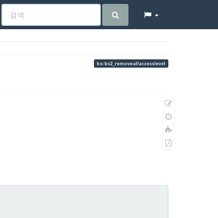
ko:bs2_removeallaccesslevel
원
본
이
보
전
책
기
판
에
PDF
추
로
가
내
보
내
기