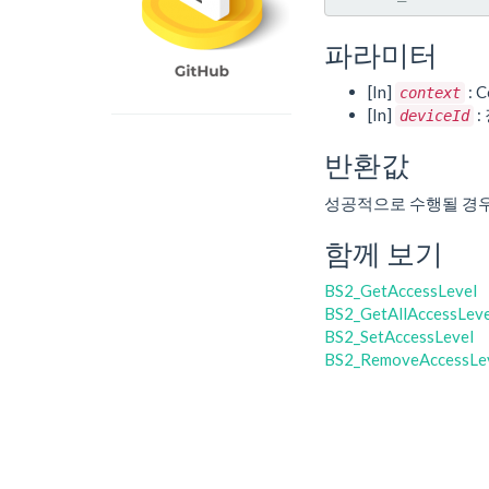
파라미터
[In]
: C
context
[In]
:
deviceId
반환값
성공적으로 수행될 경
함께 보기
BS2_GetAccessLevel
BS2_GetAllAccessLeve
BS2_SetAccessLevel
BS2_RemoveAccessLe