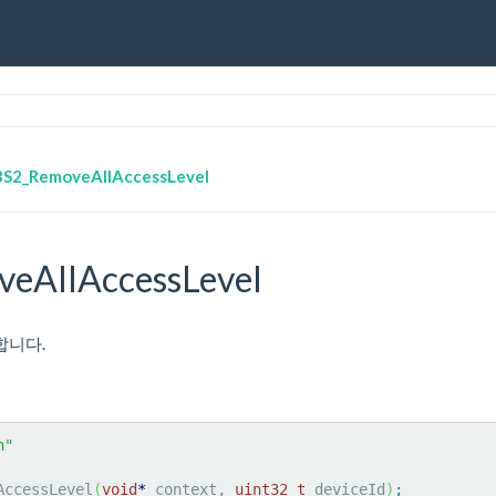
BS2_RemoveAllAccessLevel
eAllAccessLevel
합니다.
h"
AccessLevel
(
void
*
 context, 
uint32_t
 deviceId
)
;