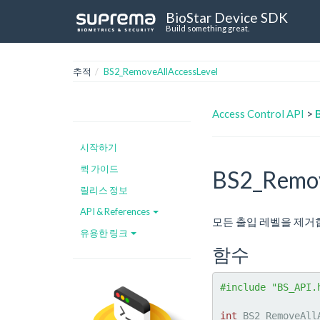
BioStar Device SDK
Build something great.
추적
BS2_RemoveAllAccessLevel
Access Control API
>
시작하기
퀵 가이드
BS2_Remov
릴리스 정보
API & References
모든 출입 레벨을 제거
유용한 링크
함수
#include "BS_API.
int
 BS2_RemoveAll