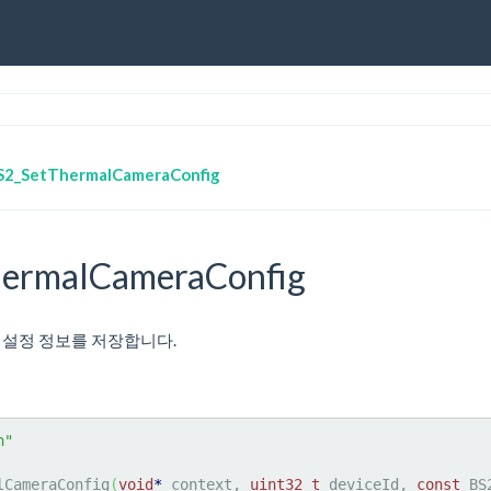
S2_SetThermalCameraConfig
ermalCameraConfig
메라 설정 정보를 저장합니다.
h"
lCameraConfig
(
void
*
 context, 
uint32_t
 deviceId, 
const
 BS