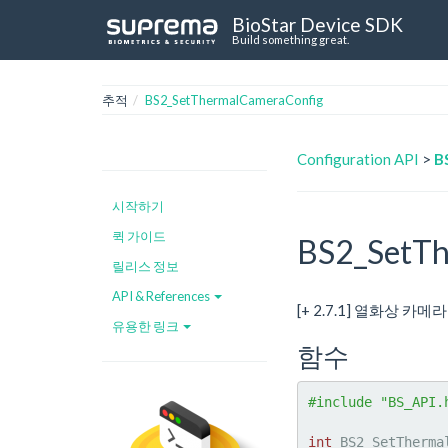
BioStar Device SDK
Build something great.
추적
BS2_SetThermalCameraConfig
Configuration API
>
B
시작하기
퀵 가이드
BS2_SetTh
릴리스 정보
API & References
[+ 2.7.1] 열화상 카
유용한 링크
함수
#include "BS_API.
int
 BS2_SetTherma