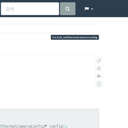
ko:bs2_setthermalcameraconfig
원
본
이
보
전
책
기
판
에
PDF
추
로
가
내
보
내
기
2ThermalCameraConfig
*
 config
)
;