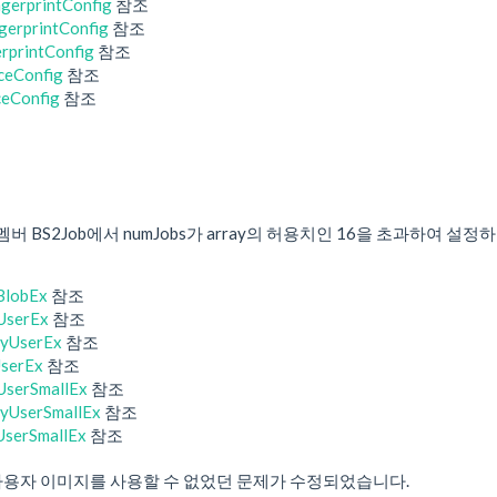
gerprintConfig
참조
gerprintConfig
참조
rprintConfig
참조
ceConfig
참조
eConfig
참조
x의 멤버 BS2Job에서 numJobs가 array의 허용치인 16을 초과
BlobEx
참조
UserEx
참조
fyUserEx
참조
serEx
참조
UserSmallEx
참조
fyUserSmallEx
참조
UserSmallEx
참조
에서 사용자 이미지를 사용할 수 없었던 문제가 수정되었습니다.