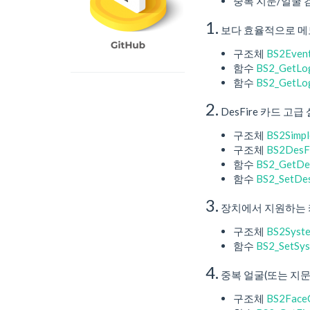
중복 지문/얼굴 
1.
보다 효율적으로 메모
구조체
BS2Event
함수
BS2_GetLo
함수
BS2_GetLo
2.
DesFire 카드 고
구조체
BS2Simpl
구조체
BS2DesF
함수
BS2_GetDe
함수
BS2_SetDe
3.
장치에서 지원하는 카
구조체
BS2Syst
함수
BS2_SetSys
4.
중복 얼굴(또는 지문
구조체
BS2Face