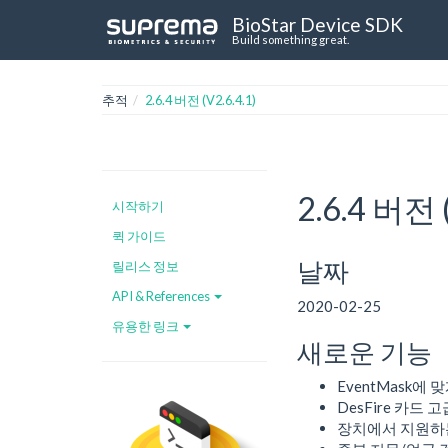
BioStar Device SDK
Build something great.
추적
2.6.4 버전 (V2.6.4.1)
2.6.4 버전 (
시작하기
퀵 가이드
날짜
릴리스 정보
API & References
2020-02-25
유용한 링크
새로운 기능
EventMask에
DesFire 카드 
장치에서 지원하는