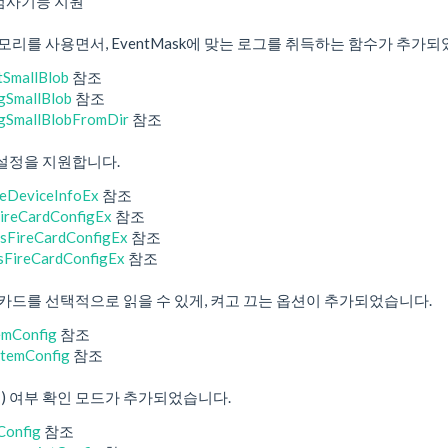
검사기능 지원
리를 사용면서, EventMask에 맞는 로그를 취득하는 함수가 추가되
SmallBlob
참조
gSmallBlob
참조
gSmallBlobFromDir
참조
급 설정을 지원합니다.
eDeviceInfoEx
참조
ireCardConfigEx
참조
sFireCardConfigEx
참조
sFireCardConfigEx
참조
드를 선택적으로 읽을 수 있게, 켜고 끄는 옵션이 추가되었습니다.
emConfig
참조
temConfig
참조
) 여부 확인 모드가 추가되었습니다.
Config
참조