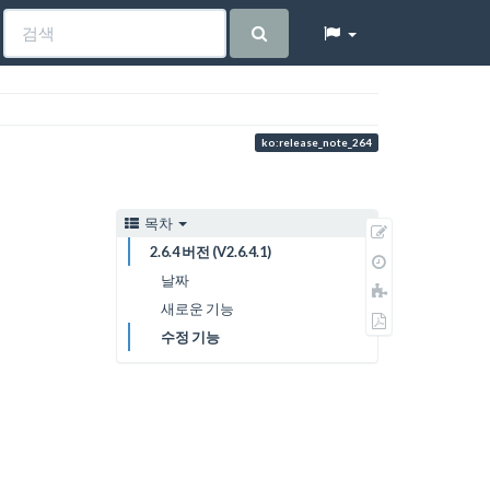
ko:release_note_264
목차
원
2.6.4 버전 (V2.6.4.1)
본
이
보
날짜
전
책
기
판
새로운 기능
에
PDF
추
수정 기능
로
가
내
보
내
기