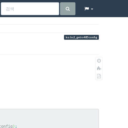
ko:bs2_getrs485config
이
전
책
판
에
PDF
추
로
가
내
보
내
기
config
)
;