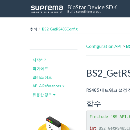
BioStar Device SDK
Build something great.
추적
BS2_GetRS485Config
Configuration API
>
B
시작하기
퀵 가이드
BS2_GetR
릴리스 정보
API & References
RS485 네트워크 설정
유용한 링크
함수
#include "BS_API.
int
 BS2_GetRS485C