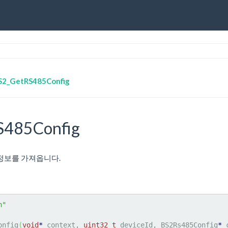
S2_GetRS485Config
S485Config
 정보를 가져옵니다.
h"
onfig
(
void
*
 context, 
uint32_t
 deviceId, BS2Rs485Config
*
 