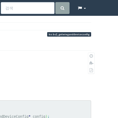
ko:bs2_getwieganddeviceconfig
이
전
책
판
에
PDF
추
로
가
내
보
내
기
ndDeviceConfig
*
 config
)
;