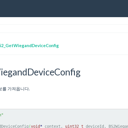
S2_GetWiegandDeviceConfig
egandDeviceConfig
정보를 가져옵니다.
h"
dDeviceConfig
(
void
*
 context, 
uint32_t
 deviceId, BS2Wiega