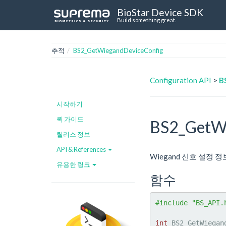
BioStar Device SDK
Build something great.
추적
BS2_GetWiegandDeviceConfig
Configuration API
>
B
시작하기
퀵 가이드
BS2_GetWi
릴리스 정보
API & References
Wiegand 신호 설정 
유용한 링크
함수
#include "BS_API.
int
 BS2_GetWiegan