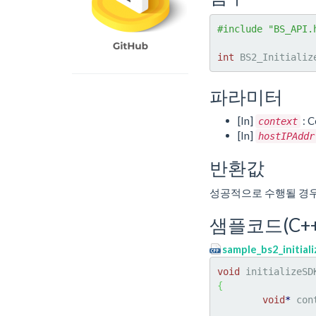
#include "BS_API.
int
 BS2_Initializ
파라미터
[In]
: C
context
[In]
hostIPAddr
반환값
성공적으로 수행될 경
샘플코드(C++
sample_bs2_initial
void
 initializeSD
{
void
*
 con