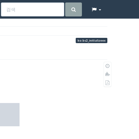
ko:bs2_initializeex
이
전
책
판
에
PDF
추
로
가
내
보
내
기