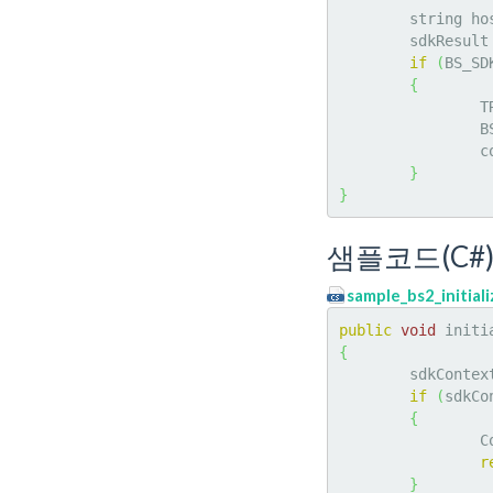
	string ho
	sdkResult
if
(
BS_SD
{
		
	
	
}
}
샘플코드(C#
sample_bs2_initiali
public
void
 initi
{
	sdkContex
if
(
sdkCo
{
	
r
}