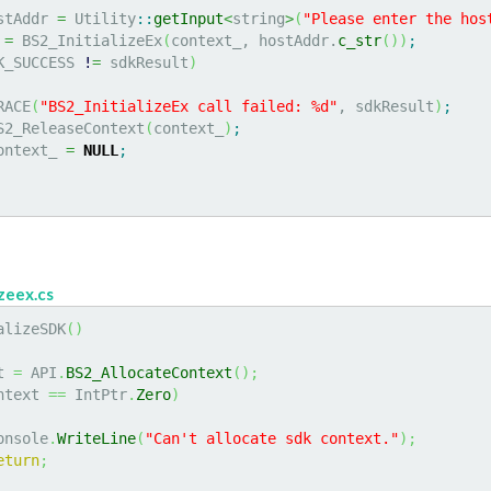
stAddr 
=
 Utility
::
getInput
<
string
>
(
"Please enter the hos
 
=
 BS2_InitializeEx
(
context_, hostAddr.
c_str
(
)
)
;
K_SUCCESS 
!
=
 sdkResult
)
TRACE
(
"BS2_InitializeEx call failed: %d"
, sdkResult
)
;
	BS2_ReleaseContext
(
context_
)
;
	context_ 
=
NULL
;
)
zeex.cs
alizeSDK
(
)
t 
=
 API
.
BS2_AllocateContext
(
)
;
ntext 
==
 IntPtr
.
Zero
)
	Console
.
WriteLine
(
"Can't allocate sdk context."
)
;
eturn
;