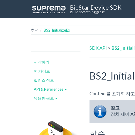
BioStar Device SDK
Build something great.
추적
BS2_InitializeEx
SDK API
>
BS2_Initial
시작하기
퀵 가이드
BS2_Initia
릴리스 정보
API & References
Context를 초기화 
유용한 링크
참고
장치 제어 
함수