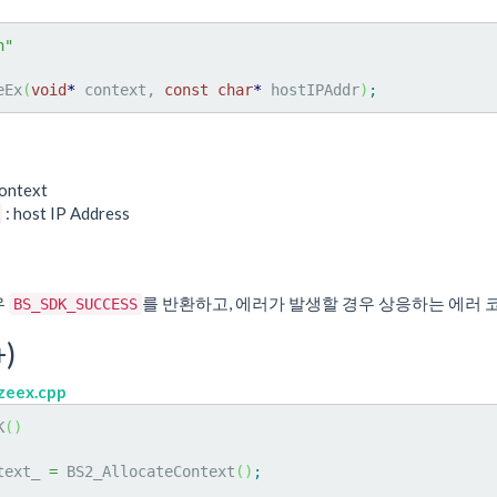
h"
eEx
(
void
*
 context, 
const
char
*
 hostIPAddr
)
;
ontext
: host IP Address
우
를 반환하고, 에러가 발생할 경우 상응하는 에러 
BS_SDK_SUCCESS
)
izeex.cpp
K
(
)
text_ 
=
 BS2_AllocateContext
(
)
;