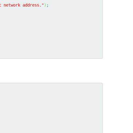
t network address."
)
;